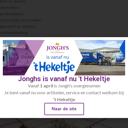
licht en geluid;
vloerdelen;
podiumdelen;
extra tafels en stoelen;
glaswerk en servies;
tafelaankleding;
koelkasten en keukenapparatuur;
etcetera.
Het is handig -en kostenbesparend- om 1 leverancier en aanspreekpunt
te hebben voor alles rondom de party- en tentverhuur.
Bekijk het
gehele party- en tentenverhuur assortiment
van Jongh’s
online. Onderstaand treft u een aantal relevante productgroepen.
Jonghs is vanaf nu 't Hekeltje
Vanaf
1 april
is Jongh's overgenomen
Je bent vanaf nu voor artikelen, service en contact welkom bij
't Hekeltje
Naar de site