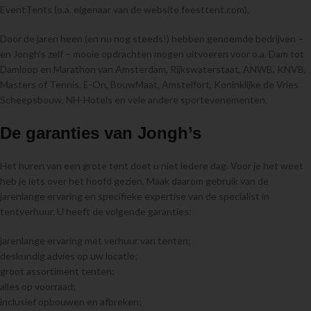
EventTents (o.a. eigenaar van de website feesttent.com).
Door de jaren heen (en nu nog steeds!) hebben genoemde bedrijven –
en Jongh’s zelf – mooie opdrachten mogen uitvoeren voor o.a. Dam tot
Damloop en Marathon van Amsterdam, Rijkswaterstaat, ANWB, KNVB,
Masters of Tennis, E-On, BouwMaat, Amstelfort, Koninklijke de Vries
Scheepsbouw, NH-Hotels en vele andere sportevenementen.
De garanties van Jongh’s
Het huren van een grote tent doet u niet iedere dag. Voor je het weet
heb je iets over het hoofd gezien. Maak daarom gebruik van de
jarenlange ervaring en specifieke expertise van de specialist in
tentverhuur. U heeft de volgende garanties:
jarenlange ervaring met verhuur van tenten;
deskundig advies op uw locatie;
groot assortiment tenten;
alles op voorraad;
inclusief opbouwen en afbreken;