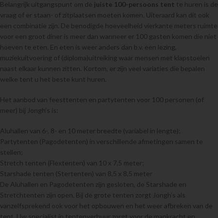
Belangrijk uitgangspunt om de
juiste 100-persoons tent
te huren is de
vraag of er staan- of zitplaatsen moeten komen. Uiteraard kan dit ook
een combinatie zijn. De benodigde hoeveelheid vierkante meters ruimte
voor een groot diner is meer dan wanneer er 100 gasten komen die niet
hoeven te eten. En eten is weer anders dan b.v. een lezing,
muziekuitvoering of (diploma)uitreiking waar mensen met klapstoelen
naast elkaar kunnen zitten. Kortom, er zijn veel variaties die bepalen
welke tent u het beste kunt huren.
Het aanbod van feesttenten en partytenten voor 100 personen (of
meer) bij Jongh’s is:
Aluhallen van 6-, 8- en 10 meter breedte (variabel in lengte);
Partytenten (Pagodetenten) in verschillende afmetingen samen te
stellen;
Stretch tenten (Flextenten) van 10 x 7,5 meter;
Starshade tenten (Stertenten) van 8,5 x 8,5 meter
De Aluhallen en Pagodetenten zijn gesloten, de Starshade en
Stretchtenten zijn open. Bij de grote tenten zorgt Jongh’s als
vanzelfsprekend ook voor het opbouwen en het weer afbreken van de
tent. Uw specialist in tentenverhuur zorgt voor de mankracht en