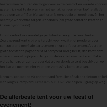
heaters mee te huren die zorgen voor extra comfort en warmte voor uw
gasten. En wat te denken van het gemak van een eigen tapinstallatie
met eigen vaten? Een biertap huren is eenvoudig en goedkoop. En het
neemt je weer extra zorgen uit handen (om grote aantallen kratten te
koelen bijvoorbeeld).
Groot aanbod van voordelige partytenten en grote feesttenten
Zoals gezegd kunt u bij ons terecht voor kwalitatief goede en zeer
concurrerend geprijsde partytenten en grote feesttenten. Als u een
grote feesttent, pagodetent of partytent nodig heeft, dan komt onze
adviseur vooraf vrijblijvend langs om de locatie te inspecteren. Dat is
wel zo handig, en zorgt ervoor dat u over de juiste tent beschikt en op
het laatste moment niet voor een verrassing komt te staan.
Neem nu contact op via onderstaand formulier of pak de telefoon en bel
met Jongh’s Partyverhuur via 075-6350076. We helpen u graag op weg.
De allerbeste tent voor uw feest of
evenement!