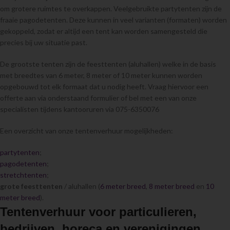
om grotere ruimtes te overkappen. Veelgebruikte partytenten zijn de
fraaie pagodetenten. Deze kunnen in veel varianten (formaten) worden
gekoppeld, zodat er altijd een tent kan worden samengesteld die
precies bij uw situatie past.
De grootste tenten zijn de feesttenten (aluhallen) welke in de basis
met breedtes van 6 meter, 8 meter of 10 meter kunnen worden
opgebouwd tot elk formaat dat u nodig heeft. Vraag hiervoor een
offerte aan via onderstaand formulier of bel met een van onze
specialisten tijdens kantooruren via 075-6350076
Een overzicht van onze tentenverhuur mogelijkheden:
partytenten
;
pagodetenten
;
stretchtenten
;
grote feesttenten
/ aluhallen (
6 meter breed
,
8 meter breed
en
10
meter breed
).
Tentenverhuur voor particulieren,
bedrijven, horeca en verenigingen