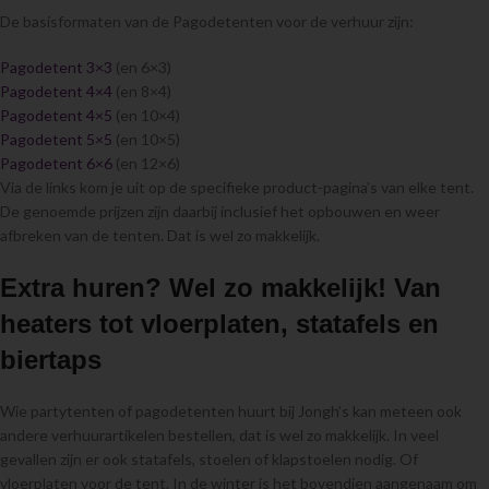
De basisformaten van de Pagodetenten voor de verhuur zijn:
Pagodetent 3×3
(en 6×3)
Pagodetent 4×4
(en 8×4)
Pagodetent 4×5
(en 10×4)
Pagodetent 5×5
(en 10×5)
Pagodetent 6×6
(en 12×6)
Via de links kom je uit op de specifieke product-pagina’s van elke tent.
De genoemde prijzen zijn daarbij inclusief het opbouwen en weer
afbreken van de tenten. Dat is wel zo makkelijk.
Extra huren? Wel zo makkelijk! Van
heaters tot vloerplaten, statafels en
biertaps
Wie partytenten of pagodetenten huurt bij Jongh’s kan meteen ook
andere verhuurartikelen bestellen, dat is wel zo makkelijk. In veel
gevallen zijn er ook statafels, stoelen of klapstoelen nodig. Of
vloerplaten voor de tent. In de winter is het bovendien aangenaam om