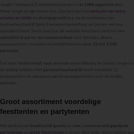
Jongh’s Verhuur & Evenementenservice is
in 1984 opgericht
door
Peter Jongh en zijn vrouw Ans. Gestart met het
verhuren van extra
stoelen en tafels
en
doorgegroeid
(o.a. na de overnames van
tentverhuurbedrijf Spirit Evenementenverhuur en tenten verhuur
specialist Event Tents (met o.a. de website feesttent.com) tot een
specialist in party- en tentenverhuur
voor feestjes, diners,
evenementen, recepties en bedrijfsfeesten
voor 15 tot 1.500
personen
.
Een echt familiebedrijf, waar de beide zonen Wesley en Sidney Jongh nu
de leiding hebben. Het
partyverhuurbedrijf
heeft inmiddels 12
medewerkers en een groot aantal oproepkrachten voor de drukke
periodes.
Groot assortiment voordelige
feesttenten en partytenten
Het aanbod van
kwalitatief goede
en
zeer concurrerend geprijsde
partytenten
en
grote feesttenten
is groot. Voor ieder feest hebben we