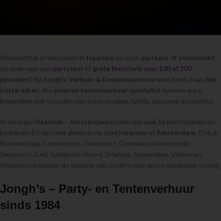
Woonachtig of werkzaam in
Haarlem
en voor
uw feest of evenement
op zoek naar een
partytent
of
grote feesttent voor 100 of 200
personen
? Bij
Jongh’s Verhuur & Evenementenservice
bent u aan
het
juiste adres
. Als
ervaren tentenverhuur specialist
kunnen we u
bovendien ook voorzien van extra stoelen, tafels, glaswerk en servies.
In de regio
Haarlem – Amsterdam
komen we vaak bij particulieren en
bedrijven. En dan niet alleen in de stad
Haarlem
of
Amsterdam
. Ook in
Bloemendaal, Aerdenhout, Zandvoort, Overveen, Heemstede,
Santpoort Zuid, Santpoort Noord, Driehuis, Spaarndam, Velsen en
Velserbroek komen de wagens van Jongh’s met grote regelmaat voorbij.
Jongh’s – Party- en Tentenverhuur
sinds 1984