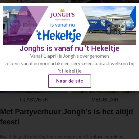
LINNENGOED
SERVIES
Jonghs is vanaf nu 't Hekeltje
Vanaf
1 april
is Jongh's overgenomen
Je bent vanaf nu voor artikelen, service en contact welkom bij
't Hekeltje
Naar de site
GLASWERK
MEUBILAIR
Met Partyverhuur Jongh’s is het altijd
feest!
Naast de grote afdeling tentenverhuur (heeft u al aan een vloer,