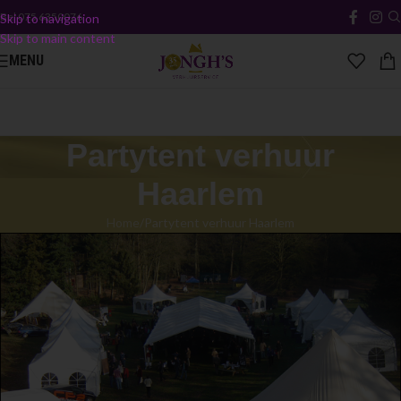
Bel
075 6350076
Skip to navigation
Skip to main content
MENU
Partytent verhuur
Haarlem
Home
Partytent verhuur Haarlem