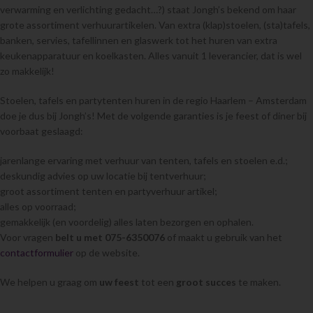
verwarming en verlichting gedacht…?) staat Jongh’s bekend om haar
grote assortiment verhuurartikelen. Van extra (klap)stoelen, (sta)tafels,
banken, servies, tafellinnen en glaswerk tot het huren van extra
keukenapparatuur en koelkasten. Alles vanuit 1 leverancier, dat is wel
zo makkelijk!
Stoelen, tafels en partytenten huren in de regio Haarlem – Amsterdam
doe je dus bij Jongh’s! Met de volgende garanties is je feest of diner bij
voorbaat geslaagd:
jarenlange ervaring met verhuur van tenten, tafels en stoelen e.d.;
deskundig advies op uw locatie bij tentverhuur;
groot assortiment tenten en partyverhuur artikel;
alles op voorraad;
gemakkelijk (en voordelig) alles laten bezorgen en ophalen.
Voor vragen
belt u met 075-6350076
of maakt u gebruik van het
contactformulier
op de website.
We helpen u graag om
uw feest
tot een
groot succes
te maken.