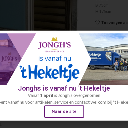
B 73cm
H 175cm
Toevoegen aan
Artikelnummer:
Categorieën:
Ove
Jonghs is vanaf nu 't Hekeltje
Vanaf
1 april
is Jongh's overgenomen
bent vanaf nu voor artikelen, service en contact welkom bij
't Heke
Naar de site
large