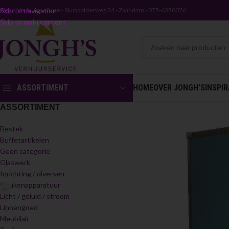
ongh's Verhuurservice - Sluispolderweg 34 - Zaandam - 075-6350076
Skip to navigation
Skip to main content
ASSORTIMENT
HOME
OVER JONGH’S
INSPIR
ASSORTIMENT
Bestek
Buffetartikelen
Geen categorie
Glaswerk
Inrichting / diversen
Keukenapparatuur
Licht / geluid / stroom
Linnengoed
Meubilair