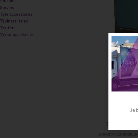
Podiums
Servies
Tafelaccessoires
Tapinstallaties
Tenten
Verkoopartikelen
Je 
Click to en