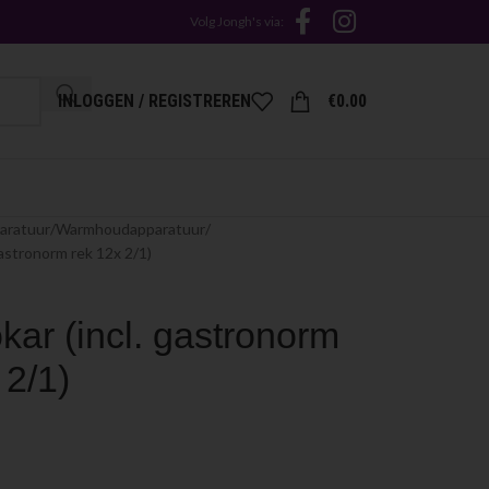
Volg Jongh's via:
INLOGGEN / REGISTREREN
€
0.00
aratuur
Warmhoudapparatuur
gastronorm rek 12x 2/1)
ar (incl. gastronorm
 2/1)