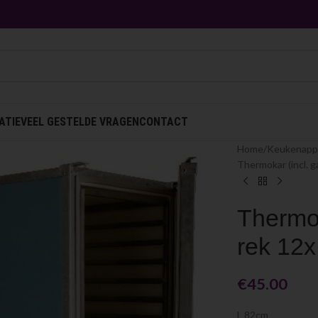
ATIE
VEEL GESTELDE VRAGEN
CONTACT
Home
Keukenapp
Thermokar (incl. 
Thermok
rek 12x
€
45.00
L 82cm