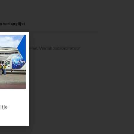
 verlanglijst
423
rige bufferartikelen
,
Warmhoudapparatuur
ltje