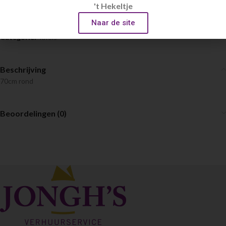
't Hekeltje
Naar de site
Artikelnummer:
009.1
Categorie:
Tafels
Beschrijving
70cm rond
Beoordelingen (0)