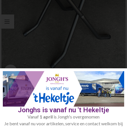
Click to enlarge
Home
Meubilair
Tafels
Terrastafel marmerblad 70cm ø
Jonghs is vanaf nu 't Hekeltje
€
4.00
Vanaf
1 april
is Jongh's overgenomen
Je bent vanaf nu voor artikelen, service en contact welkom bij
Toevoegen aan verlanglijst