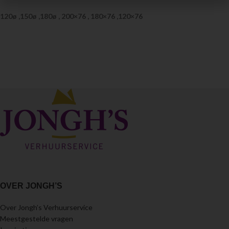
120ø ,150ø ,180ø , 200×76 , 180×76 ,120×76
OVER JONGH’S
Over Jongh’s Verhuurservice
Meestgestelde vragen