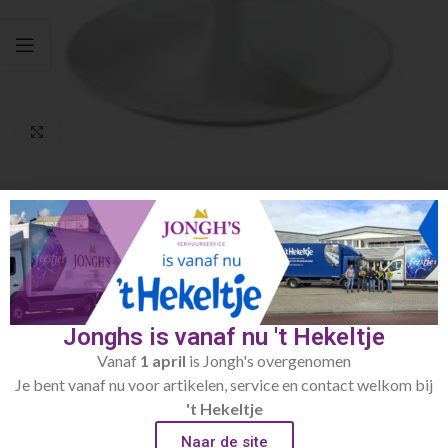
Click to enlarge
Home
Buffetartikelen
Etageres
Etagère Babell medium Wit
€
5.00
ø250x200mm
Jonghs is vanaf nu 't Hekeltje
Vanaf
1 april
is Jongh's overgenomen
Toevoegen aan verlanglijst
Je bent vanaf nu voor artikelen, service en contact welkom bij
't Hekeltje
Artikelnummer:
355.02
Naar de site
Categorie:
Etageres