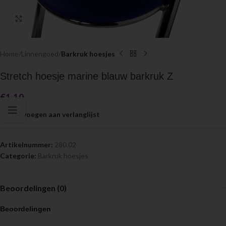
Click to enlarge
Home
Linnengoed
Barkruk hoesjes
Stretch hoesje marine blauw barkruk Z
€
1.10
Toevoegen aan verlanglijst
Artikelnummer:
280.02
Categorie:
Barkruk hoesjes
Beoordelingen (0)
Beoordelingen