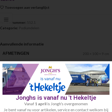
Toevoegen aan verlanglijst
Artikelnummer:
552.1
Categorie:
Podiumdelen
Aanvullende informatie
AFMETINGEN
200 × 100 × 9 cm
Andere suggesties…
SOLD
Jonghs is vanaf nu 't Hekeltje
OUT
Vanaf
1 april
is Jongh's overgenomen
Je bent vanaf nu voor artikelen, service en contact welkom bij