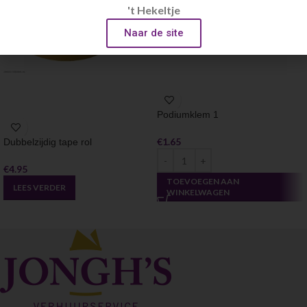
't Hekeltje
Naar de site
Podiumklem 1
€
1.65
Dubbelzijdig tape rol
€
4.95
TOEVOEGEN AAN
LEES VERDER
WINKELWAGEN