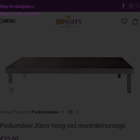
Bel
075 6350076
Skip to navigation
Skip to main content
MENU
Click to enlarge
Home
Podiums
Podiumdelen
Podiumdeel 20cm hoog incl.mont/demontage
€
25.00