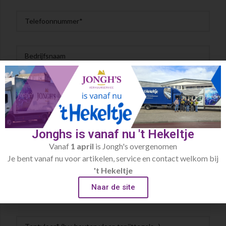
Jonghs is vanaf nu 't Hekeltje
Vanaf
1 april
is Jongh's overgenomen
Je bent vanaf nu voor artikelen, service en contact welkom bij
't Hekeltje
Naar de site