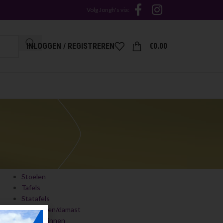
Volg Jongh's via:
INLOGGEN / REGISTREREN
€
0.00
GREEP UIT HET ASSORTIMENT
Stoelen
Tafels
Statafels
Tafellinnen/damast
Statafellinnen