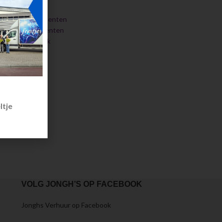
Servies
Pagodetenten
Strechtenten
Glaswerk
ltje
VOLG JONGH’S OP FACEBOOK
Jonghs Verhuur op Facebook