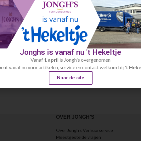
Jonghs is vanaf nu 't Hekeltje
Vanaf
1 april
is Jongh's overgenomen
bent vanaf nu voor artikelen, service en contact welkom bij
't Heke
Naar de site
OVER JONGH’S
Over Jongh’s Verhuurservice
Meestgestelde vragen