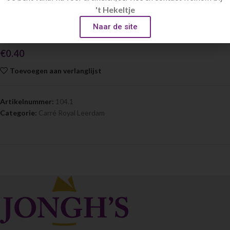
Home
Glaswerk
Carré Royal Leerdam
't Hekeltje
Naar de site
Wijnglas 37cl Carré
€
0.40
Toevoegen aan verlanglijst
Artikelnummer:
104.1
Categorie:
Carré Royal Leerdam