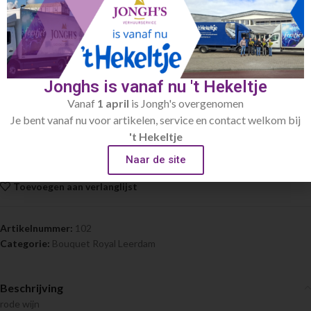
Click to enlarge
Home
Glaswerk
Bouquet Royal Leerdam
Jonghs is vanaf nu 't Hekeltje
Vanaf
1 april
is Jongh's overgenomen
Wijnglas 35cl Bouquet
Je bent vanaf nu voor artikelen, service en contact welkom bij
€
0.40
't Hekeltje
rode wijn
Naar de site
Toevoegen aan verlanglijst
Artikelnummer:
102
Categorie:
Bouquet Royal Leerdam
Beschrijving
rode wijn