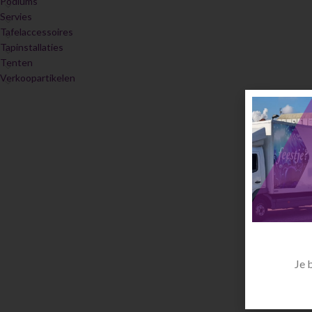
Podiums
Servies
Tafelaccessoires
Tapinstallaties
Tenten
Verkoopartikelen
Je 