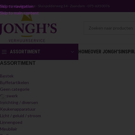
ongh's Verhuurservice - Sluispolderweg 34 - Zaandam - 075-6350076
Skip to navigation
Skip to main content
ASSORTIMENT
HOME
OVER JONGH’S
INSPIR
ASSORTIMENT
Bestek
Buffetartikelen
Geen categorie
Glaswerk
Inrichting / diversen
Keukenapparatuur
Licht / geluid / stroom
Linnengoed
Meubilair