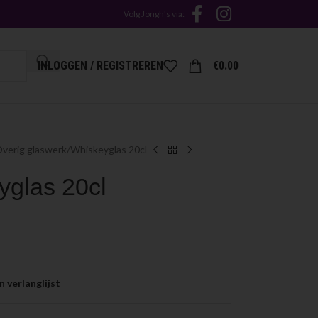
Volg Jongh's via:
INLOGGEN / REGISTREREN
€
0.00
verig glaswerk
Whiskeyglas 20cl
yglas 20cl
 verlanglijst