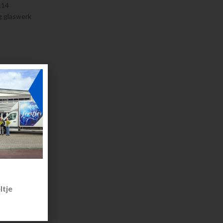
114
g glaswerk
ltje