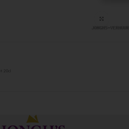
Click to en
± 20cl