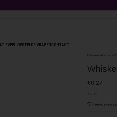
ATIE
VEEL GESTELDE VRAGEN
CONTACT
Home
Glaswerk
O
Whiske
€
0.27
± 20cl
Toevoegen aan