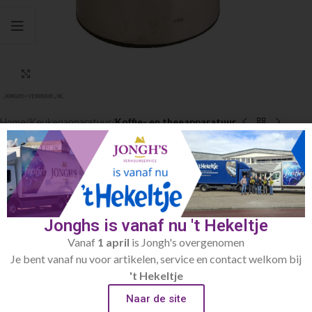
Click to enlarge
Home
Keukenapparatuur
Koffie- en theeapparatuur
Waterkoker 1.7L 230 Volt
€
6.00
max 2400Watt
Jonghs is vanaf nu 't Hekeltje
Toevoegen aan verlanglijst
Vanaf
1 april
is Jongh's overgenomen
Je bent vanaf nu voor artikelen, service en contact welkom bij
't Hekeltje
Artikelnummer:
427
Categorie:
Koffie- en theeapparatuur
Naar de site