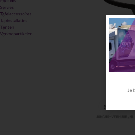
Podiums
Servies
Tafelaccessoires
Tapinstallaties
Tenten
Verkoopartikelen
Je 
Click to en