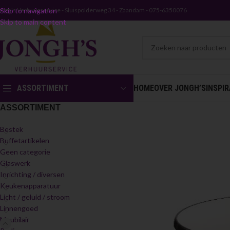
ongh's Verhuurservice - Sluispolderweg 34 - Zaandam - 075-6350076
Skip to navigation
Skip to main content
ASSORTIMENT
HOME
OVER JONGH’S
INSPIR
ASSORTIMENT
Bestek
Buffetartikelen
Geen categorie
Glaswerk
Inrichting / diversen
Keukenapparatuur
Licht / geluid / stroom
Linnengoed
Meubilair