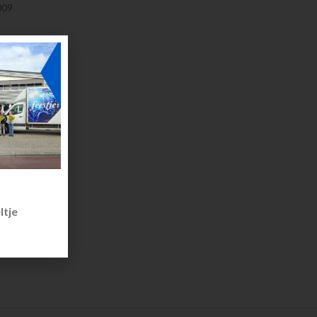
009
ltje