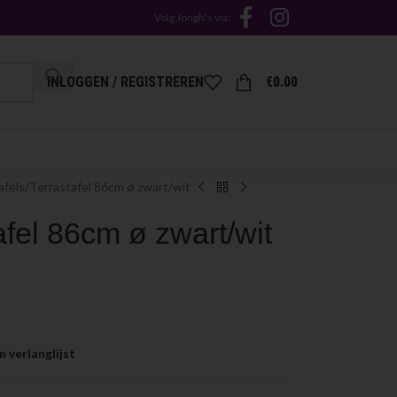
Volg Jongh's via:
INLOGGEN / REGISTREREN
€
0.00
afels
Terrastafel 86cm ø zwart/wit
afel 86cm ø zwart/wit
 verlanglijst