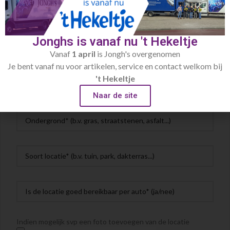
Jonghs is vanaf nu 't Hekeltje
Vanaf
1 april
is Jongh's overgenomen
Je bent vanaf nu voor artikelen, service en contact welkom bij
't Hekeltje
Naar de site
Indien mogelijk svp een foto toevoegen van de locatie