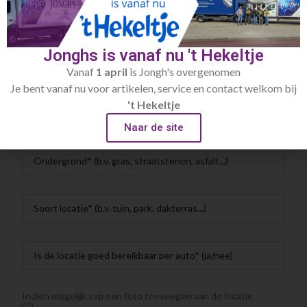
Jonghs is vanaf nu 't Hekeltje
Vanaf
1 april
is Jongh's overgenomen
Je bent vanaf nu voor artikelen, service en contact welkom bij
't Hekeltje
Naar de site
Indien mogelijk svp een foto toevoegen van de locatie