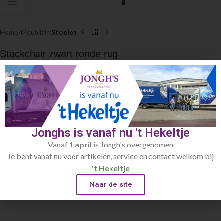
Home
Meubilair
Stoelen
Stackchair zwart ronde rug
€
3.30
Zithoogte 46cm
Toevoegen aan verlanglijst
Jonghs is vanaf nu 't Hekeltje
Artikelnummer:
059
Vanaf
1 april
is Jongh's overgenomen
Categorie:
Stoelen
Je bent vanaf nu voor artikelen, service en contact welkom bij
't Hekeltje
Beschrijving
Naar de site
Zithoogte 46cm