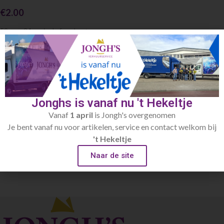
€
2.00
52cm x 34cm incl.afwaskosten
Toevoegen aan verlanglijst
Artikelnummer:
439
Categorie:
Schalen / kommen
Jonghs is vanaf nu 't Hekeltje
Vanaf
1 april
is Jongh's overgenomen
Beschrijving
Je bent vanaf nu voor artikelen, service en contact welkom bij
52cm x 34cm
't Hekeltje
Naar de site