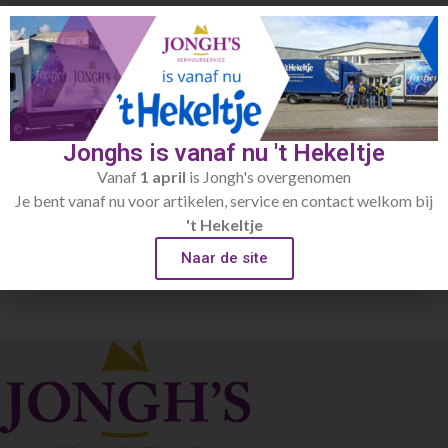
€
2.00
incl.afwaskosten
Toevoegen aan verlanglijst
Jonghs is vanaf nu 't Hekeltje
Artikelnummer:
438
Vanaf
1 april
is Jongh's overgenomen
Categorie:
Schalen / kommen
Je bent vanaf nu voor artikelen, service en contact welkom bij
't Hekeltje
Naar de site