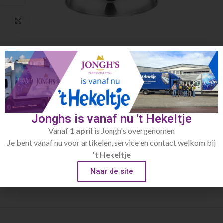
Click to enlarge
Home
Buffetartikelen
Schalen / kommen
Rvs bowlscvhaal 34cm Ø
€
4.10
Jonghs is vanaf nu 't Hekeltje
incl.afwaskosten
Vanaf
1 april
is Jongh's overgenomen
Toevoegen aan verlanglijst
Je bent vanaf nu voor artikelen, service en contact welkom bij
't Hekeltje
Artikelnummer:
437.1
Naar de site
Categorie:
Schalen / kommen