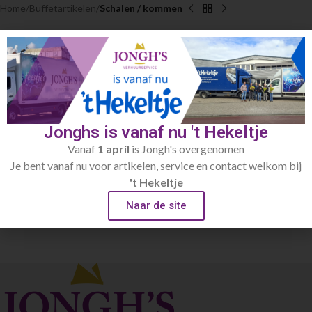
Home
Buffetartikelen
Schalen / kommen
Rvs beslagkom 8L 34ø
€
4.95
incl.afwaskosten
Toevoegen aan verlanglijst
Jonghs is vanaf nu 't Hekeltje
Vanaf
1 april
is Jongh's overgenomen
Artikelnummer:
550.1
Je bent vanaf nu voor artikelen, service en contact welkom bij
Categorie:
Schalen / kommen
't Hekeltje
Naar de site