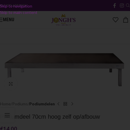
Bel
075 6350076
Skip to navigation
Skip to main content
MENU
Click to enlarge
Home
Podiums
Podiumdelen
Podiumdeel 70cm hoog zelf op/afbouw
€
14.00