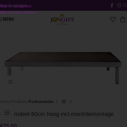
Bel
075 6350076
Skip to navigation
Skip to main content
MENU
Click to enlarge
Home
Podiums
Podiumdelen
Podiumdeel 60cm hoog incl.mont/demontage
€
25.00