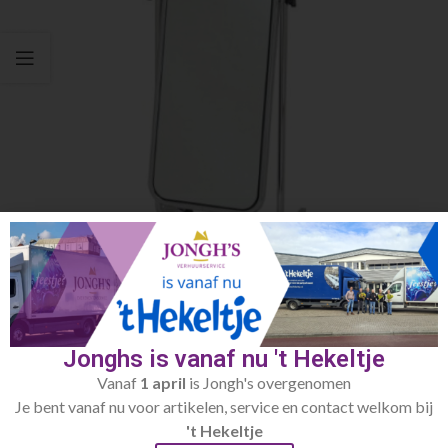
Click to enlarge
Jonghs is vanaf nu 't Hekeltje
Vanaf
1 april
is Jongh's overgenomen
Home
Inrichting / diversen
Diversen (inrichting)
Je bent vanaf nu voor artikelen, service en contact welkom bij
't Hekeltje
Passpiegel