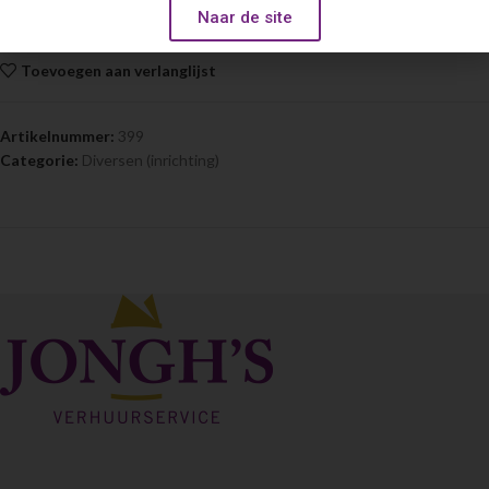
Naar de site
€
22.50
Toevoegen aan verlanglijst
Artikelnummer:
399
Categorie:
Diversen (inrichting)