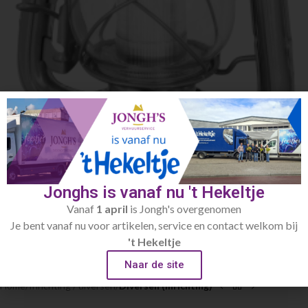
Jonghs is vanaf nu 't Hekeltje
Vanaf
1 april
is Jongh's overgenomen
Je bent vanaf nu voor artikelen, service en contact welkom bij
Click to enlarge
't Hekeltje
Naar de site
Home
Inrichting / diversen
Diversen (inrichting)