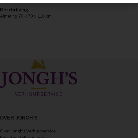
Beschrijving
Afmeting 70 x 70 x 110 cm
OVER JONGH’S
Over Jongh’s Verhuurservice
Meestgestelde vragen