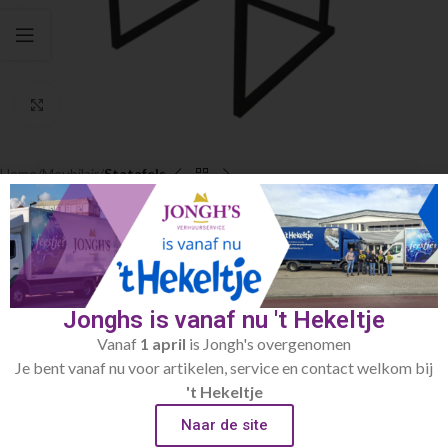
Click to enlarge
Home
Meubilair
Statafels
Kubo Statafel zwart
€
17.50
Afmeting 70 x 70 x 110 cm
Jonghs is vanaf nu 't Hekeltje
Toevoegen aan verlanglijst
Vanaf
1 april
is Jongh's overgenomen
Je bent vanaf nu voor artikelen, service en contact welkom bij
't Hekeltje
Artikelnummer:
001.2
Categorie:
Statafels
Naar de site