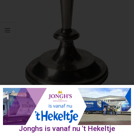
Click to enlarge
Home
Tafelaccessoires
Kandelaars
Jonghs is vanaf nu 't Hekeltje
Kandelaar 1-pits Zilver