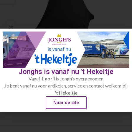
Click to enlarge
Home
Linnengoed
Statafellinnen
Hoes zwart stretch
Jonghs is vanaf nu 't Hekeltje
€
9.00
Vanaf
1 april
is Jongh's overgenomen
Toevoegen aan verlanglijst
Je bent vanaf nu voor artikelen, service en contact welkom bij
't Hekeltje
Artikelnummer:
297
Naar de site
Categorie:
Statafellinnen