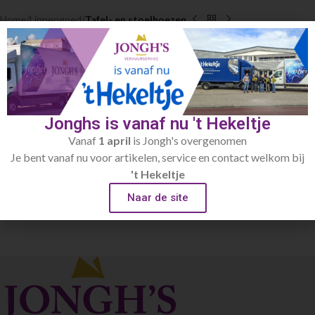
Home
Linnengoed
Tafel- en stoelhoezen
Hoes ecru 180x76cm
€
17.10
Toevoegen aan verlanglijst
Jonghs is vanaf nu 't Hekeltje
Vanaf
1 april
is Jongh's overgenomen
Artikelnummer:
278.3
Je bent vanaf nu voor artikelen, service en contact welkom bij
Categorie:
Tafel- en stoelhoezen
't Hekeltje
Naar de site