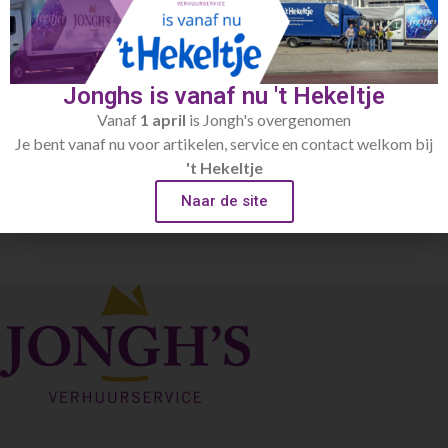
Artikelnummer:
203.6
Categorie:
Amuse
Jonghs is vanaf nu 't Hekeltje
Vanaf
1 april
is Jongh's overgenomen
Je bent vanaf nu voor artikelen, service en contact welkom bij
't Hekeltje
Naar de site