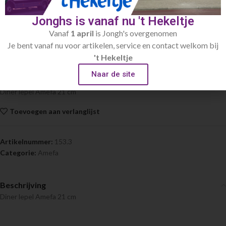
Jonghs is vanaf nu 't Hekeltje
Home
Bestek
Amefa
Vanaf
1 april
is Jongh's overgenomen
Je bent vanaf nu voor artikelen, service en contact welkom bij
Diner lepel Amefa 21 cm
't Hekeltje
€
0.30
Naar de site
Diner lepel Amefa 21 cm
Toevoegen aan verlanglijst
Artikelnummer:
153.3
Categorie:
Amefa
Beschrijving
Diner lepel Amefa 21 cm