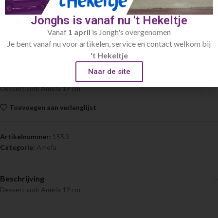
Jonghs is vanaf nu 't Hekeltje
Home
Bestek
Amefa
Vanaf
1 april
is Jongh's overgenomen
Je bent vanaf nu voor artikelen, service en contact welkom bij
Dessert vork Amefa 19 cm
't Hekeltje
€
0.30
Naar de site
Dessert vork Amefa 19 cm
Toevoegen aan verlanglijst
Artikelnummer:
155.3
Categorie:
Amefa
Beschrijving
Dessert vork Amefa 19 cm