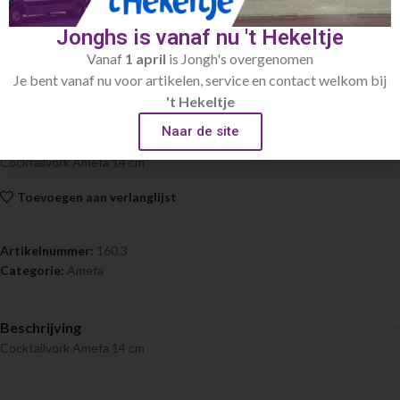
Jonghs is vanaf nu 't Hekeltje
Home
Bestek
Amefa
Vanaf
1 april
is Jongh's overgenomen
Je bent vanaf nu voor artikelen, service en contact welkom bij
Cocktailvork Amefa 14 cm
't Hekeltje
€
0.30
Naar de site
Cocktailvork Amefa 14 cm
Toevoegen aan verlanglijst
Artikelnummer:
160.3
Categorie:
Amefa
Beschrijving
Cocktailvork Amefa 14 cm