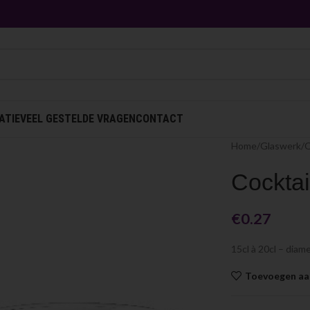
ATIE
VEEL GESTELDE VRAGEN
CONTACT
Home
Glaswerk
O
Cocktai
€
0.27
15cl à 20cl – diam
Toevoegen aan