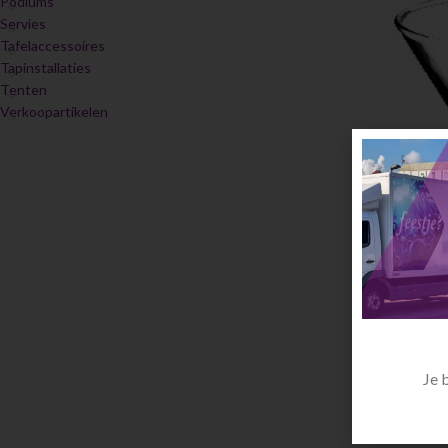
Podiums
Servies
Tafelaccessoires
Tapinstallaties
Tenten
Verkoopartikelen
Je 