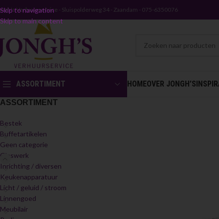
ongh's Verhuurservice - Sluispolderweg 34 - Zaandam - 075-6350076
Skip to navigation
Skip to main content
ASSORTIMENT
HOME
OVER JONGH’S
INSPIR
ASSORTIMENT
Bestek
Buffetartikelen
Geen categorie
Glaswerk
Inrichting / diversen
Keukenapparatuur
Licht / geluid / stroom
Linnengoed
Meubilair