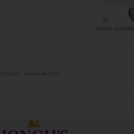
Click to en
15cl à 20cl – diameter glas 10cm