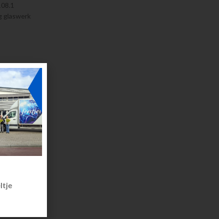
108.1
g glaswerk
ltje