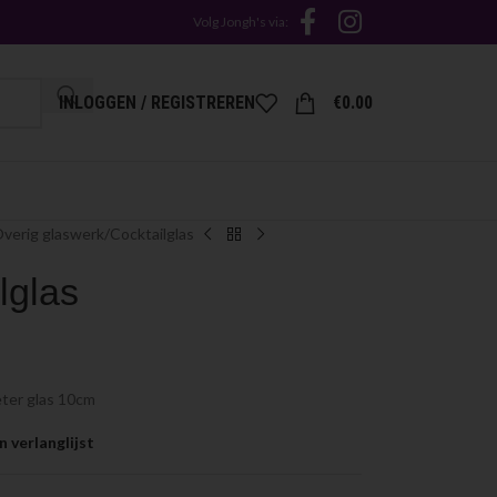
Volg Jongh's via:
INLOGGEN / REGISTREREN
€
0.00
verig glaswerk
Cocktailglas
lglas
eter glas 10cm
 verlanglijst