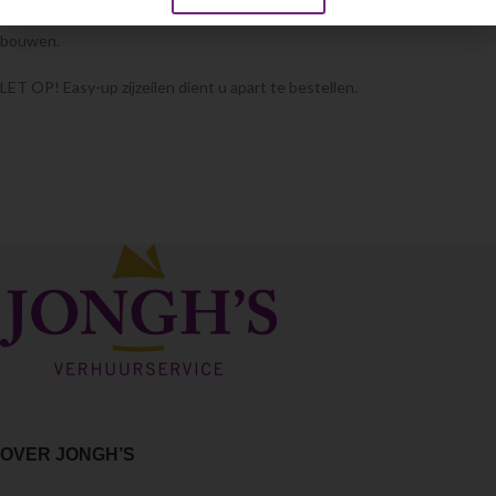
Plus minus 3.25 hoog. De Easy Up tenten zijn gemakkelijk zelf op te
bouwen.
LET OP! Easy-up zijzeilen dient u apart te bestellen.
OVER JONGH’S