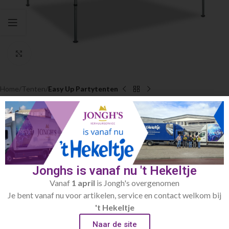
Click to enlarge
Home
Tenten
Easy Up Partytenten
3×3 Easy Up trektent (zonder zijzeilen)
€
50.00
Toevoegen aan verlanglijst
Jonghs is vanaf nu 't Hekeltje
Artikelnummer:
660
Vanaf
1 april
is Jongh's overgenomen
Categorie:
Easy Up Partytenten
Je bent vanaf nu voor artikelen, service en contact welkom bij
't Hekeltje
Beschrijving
Naar de site