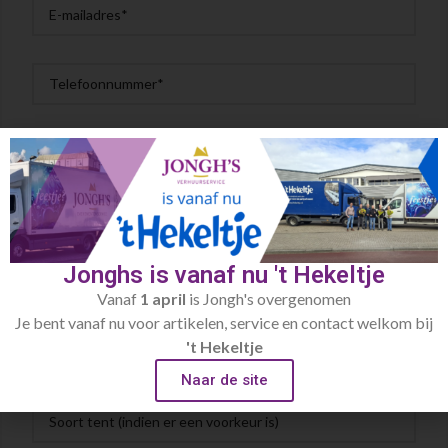
Jonghs is vanaf nu 't Hekeltje
Vanaf
1 april
is Jongh's overgenomen
Je bent vanaf nu voor artikelen, service en contact welkom bij
't Hekeltje
Naar de site