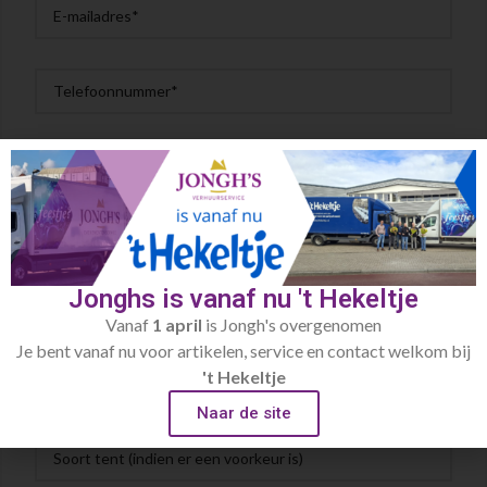
Jonghs is vanaf nu 't Hekeltje
Vanaf
1 april
is Jongh's overgenomen
Je bent vanaf nu voor artikelen, service en contact welkom bij
't Hekeltje
Naar de site