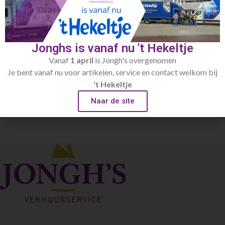
RESET WACHTWOORD
Jonghs is vanaf nu 't Hekeltje
Vanaf
1 april
is Jongh's overgenomen
Je bent vanaf nu voor artikelen, service en contact welkom bij
't Hekeltje
Naar de site